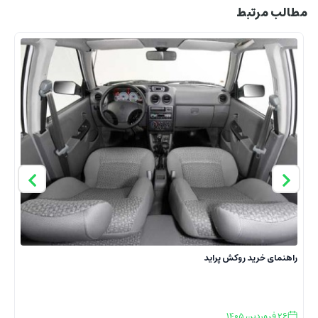
مطالب مرتبط
راهنمای خرید روکش پراید
خ
ر
26
فروردین
1405