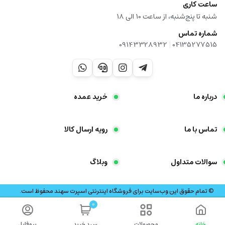
ساعت کاری
شنبه تا پنج‌شنبه، از ساعت 10 الی 18
شماره تماس
|
09143328932
04135277515
درباره ما
خرید عمده
تماس با ما
رویه ارسال کالا
سوالات متداول
وبلاگ
© تمام حقوق این وب‌سایت برای فروشگاه اینترنتی اسپرت سهند محفوظ است.
0
خانه
محصولات
سبد خرید
پروفایل