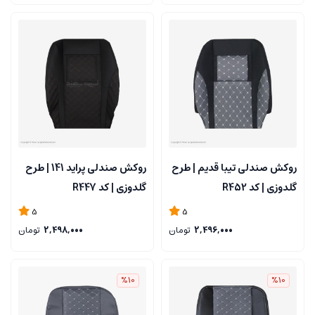
روکش صندلی تیبا قدیم | طرح
روکش صندلی پراید 141 | طرح
گلدوزی | کد R452
گلدوزی | کد R447
5
5
2,496,000
تومان
2,498,000
تومان
%10
%10