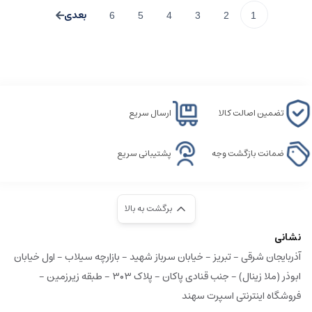
6
5
4
3
2
1
تضمین اصالت کالا
ارسال سریع
ضمانت بازگشت وجه
پشتیبانی سریع
برگشت به بالا
نشانی
آذربایجان شرقی - تبریز - خیابان سرباز شهید - بازارچه سیلاب - اول خیابان
ابوذر (ملا زینال) - جنب قنادی پاکان - پلاک ۳۰۳ - طبقه زیرزمین -
فروشگاه اینترنتی اسپرت سهند