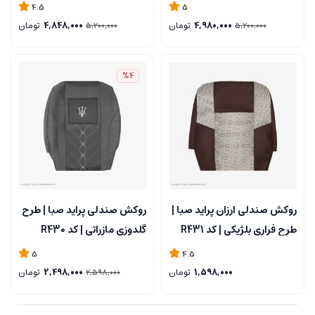
4.5
5
4,980,000
تومان
4,848,000
تومان
5,200,000
5,200,000
%4
روکش صندلی ارزان پراید صبا |
روکش صندلی پراید صبا | طرح
طرح فراری بلژیکی | کد R431
گلدوزی مازراتی | کد R430
5
4.5
1,598,000
تومان
2,498,000
تومان
2,598,000