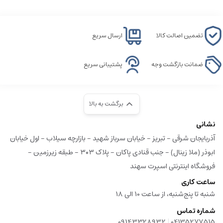
تضمین اصالت کالا
ارسال سریع
ضمانت بازگشت وجه
پشتیبانی سریع
برگشت به بالا
نشانی
آذربایجان شرقی - تبریز - خیابان سرباز شهید - بازارچه سیلاب - اول خیابان
ابوذر (ملا زینال) - جنب قنادی پاکان - پلاک ۳۰۳ - طبقه زیرزمین -
فروشگاه اینترنتی اسپرت سهند
ساعت کاری
شنبه تا پنج‌شنبه، از ساعت 10 الی 18
شماره تماس
|
09143328932
04135277515