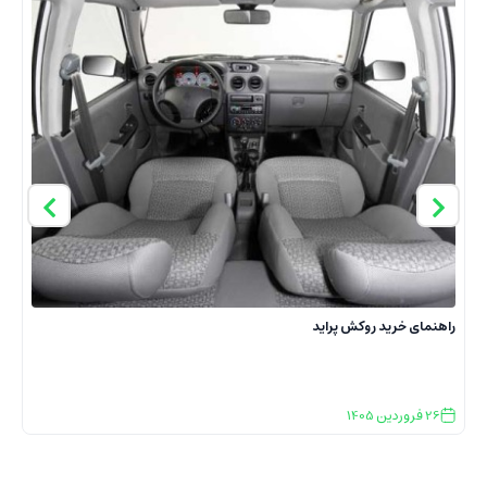
راهنمای خرید روکش پراید
خ
ر
26
فروردین
1405