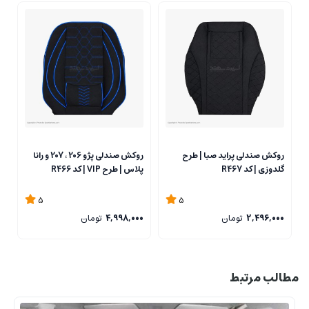
روکش صندلی پراید صبا | طرح
روکش صندلی پژو 206 ، 207 و رانا
گلدوزی | کد R467
پلاس | طرح VIP | کد R466
پل
5
5
2,496,000
تومان
4,998,000
تومان
0
مطالب مرتبط