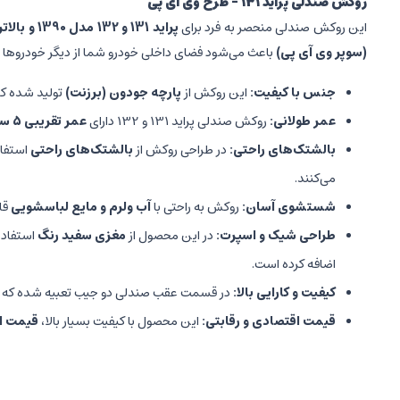
روکش صندلی پراید 131 - طرح وی آی پی
این روکش صندلی منحصر به فرد برای
پراید 131 و 132 مدل 1390 و بالاتر
(سوپر وی آی پی)
باعث می‌شود فضای داخلی خودرو شما از دیگر خودروها م
جنس با کیفیت:
این روکش از
پارچه جودون (برزنت)
تولید شده که
عمر طولانی:
روکش صندلی پراید 131 و 132 دارای
عمر تقریبی 5 سال
بالشتک‌های راحتی:
در طراحی روکش از
بالشتک‌های راحتی
استفاد
می‌کنند.
شستشوی آسان:
روکش به راحتی با
آب ولرم و مایع لباسشویی
قاب
طراحی شیک و اسپرت:
در این محصول از
مغزی سفید رنگ
استفاده
اضافه کرده است.
کیفیت و کارایی بالا:
در قسمت عقب صندلی دو جیب تعبیه شده که برا
قیمت اقتصادی و رقابتی:
این محصول با کیفیت بسیار بالا،
قیمت اق