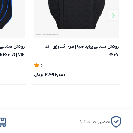
روکش صندلی پراید صبا | طرح گلدوزی | کد
R467
VIP | کد R466
5
2,496,000
تومان
تضمین اصالت کالا