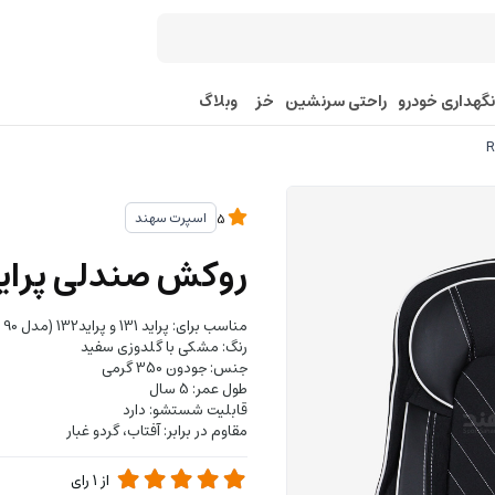
نگهداری خودرو
راحتی سرنشین
خز
وبلاگ
اسپرت سهند
5
روکش صندلی پراید 131 و 132 | طرح VIP | کد 
مناسب برای: پراید 131 و پراید132 (مدل 90 و بالاتر)
رنگ: مشکی با گلدوزی سفید
جنس: جودون 350 گرمی
طول عمر: 5 سال
قابلیت شستشو: دارد
مقاوم در برابر: آفتاب، گردو غبار
از
1
رای