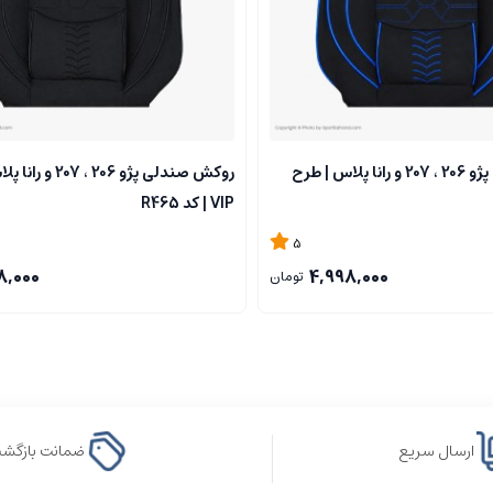
روکش صندلی پژو 206 ، 207 و رانا پلاس | طرح
روکش صندلی پژو 206 ، 
VIP | کد R465
5
8,000
4,998,000
تومان
ارسال سریع
ضمانت بازگش