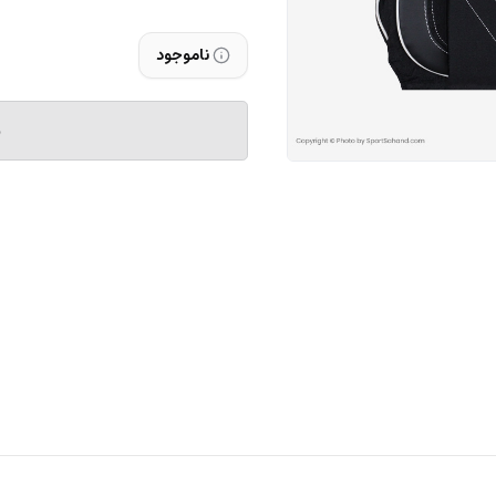
ناموجود
م