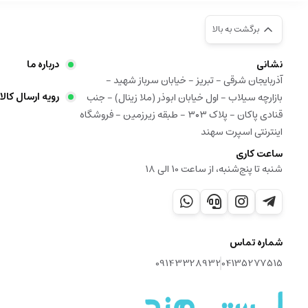
برگشت به بالا
نشانی
درباره ما
آذربایجان شرقی - تبریز - خیابان سرباز شهید -
رویه ارسال کالا
بازارچه سیلاب - اول خیابان ابوذر (ملا زینال) - جنب
قنادی پاکان - پلاک ۳۰۳ - طبقه زیرزمین - فروشگاه
اینترنتی اسپرت سهند
ساعت کاری
شنبه تا پنج‌شنبه، از ساعت 10 الی 18
شماره تماس
09143328932
04135277515