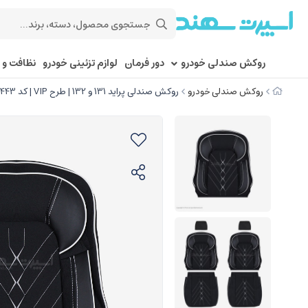
روکش صندلی خودرو
دور فرمان
لوازم تزئینی خودرو
نظافت و 
روکش صندلی خودرو
روکش صندلی پراید 131 و 132 | طرح VIP | کد R443