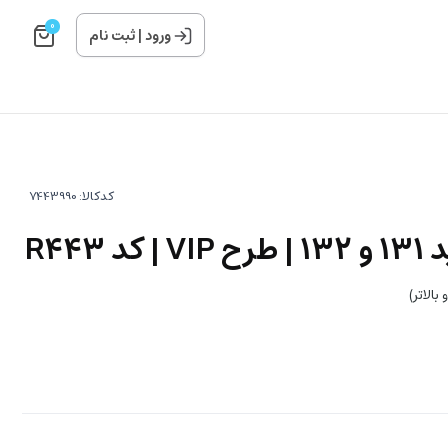
0
ورود
|
ثبت نام
کدکالا:
R443