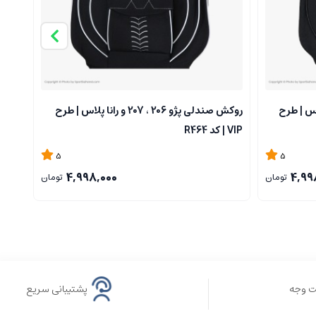
207 و رانا پلاس | طرح
روکش صندلی پژو 206 ، 207 و رانا پلاس | طرح
VIP | کد R464
459
5
5
4,998,000
4,99
تومان
تومان
ت وجه
پشتیبانی سریع