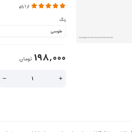
از
1
رای
رنگ
198,000
تومان