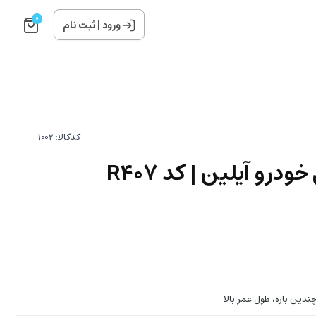
0
ورود
|
ثبت نام
کدکالا:
رو آیلین | کد R407
دین باره، طول عمر بالا