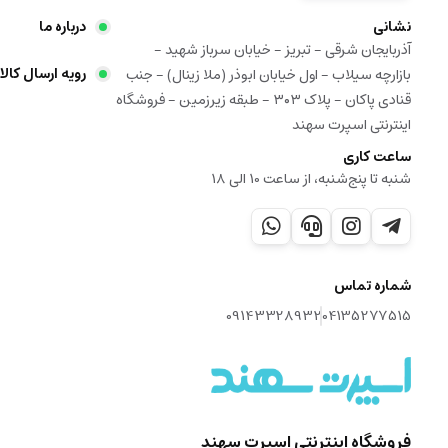
نشانی
درباره ما
آذربایجان شرقی - تبریز - خیابان سرباز شهید -
رویه ارسال کالا
بازارچه سیلاب - اول خیابان ابوذر (ملا زینال) - جنب
قنادی پاکان - پلاک ۳۰۳ - طبقه زیرزمین - فروشگاه
اینترنتی اسپرت سهند
ساعت کاری
شنبه تا پنج‌شنبه، از ساعت 10 الی 18
شماره تماس
09143328932
04135277515
فروشگاه اینترنتی اسپرت سهند