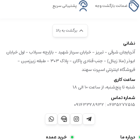
ضمانت بازگشت وجه
پشتیبانی سریع
برگشت به بالا
نشانی
آذربایجان شرقی - تبریز - خیابان سرباز شهید - بازارچه سیلاب - اول خیابان
ابوذر (ملا زینال) - جنب قنادی پاکان - پلاک ۳۰۳ - طبقه زیرزمین -
فروشگاه اینترنتی اسپرت سهند
ساعت کاری
شنبه تا پنج‌شنبه، از ساعت 10 الی 18
شماره تماس
|
09143328932
04135277515
درباره ما
خرید عمده