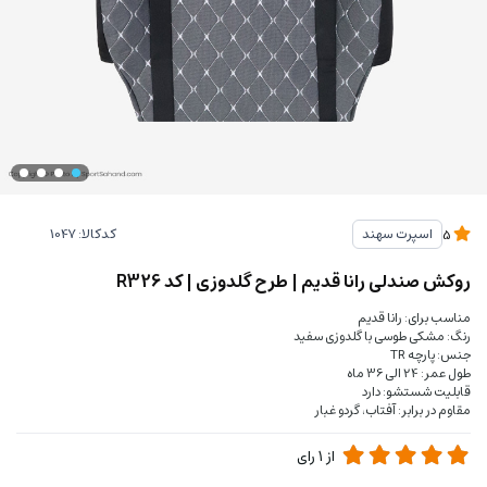
کدکالا:
اسپرت سهند
5
روکش صندلی رانا قدیم | طرح گلدوزی | کد R326
مناسب برای: رانا قدیم
رنگ: مشکی طوسی با گلدوزی سفید
جنس: پارچه TR
طول عمر: 24 الی 36 ماه
قابلیت شستشو: دارد
مقاوم در برابر: آفتاب، گردو غبار
از
1
رای