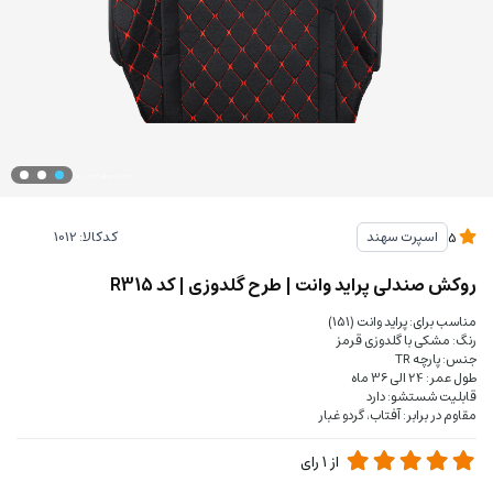
کدکالا:
اسپرت سهند
5
روکش صندلی پراید وانت | طرح گلدوزی | کد R315
مناسب برای: پراید وانت (151)
رنگ: مشکی با گلدوزی قرمز
جنس: پارچه TR
طول عمر: 24 الی 36 ماه
قابلیت شستشو: دارد
مقاوم در برابر: آفتاب، گردو غبار
از
1
رای