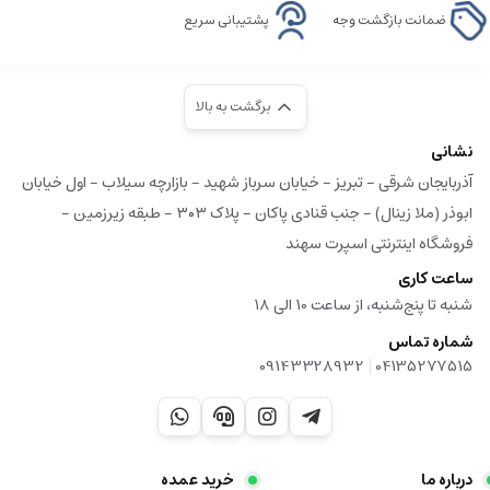
ضمانت بازگشت وجه
پشتیبانی سریع
برگشت به بالا
نشانی
آذربایجان شرقی - تبریز - خیابان سرباز شهید - بازارچه سیلاب - اول خیابان
ابوذر (ملا زینال) - جنب قنادی پاکان - پلاک ۳۰۳ - طبقه زیرزمین -
فروشگاه اینترنتی اسپرت سهند
ساعت کاری
شنبه تا پنج‌شنبه، از ساعت 10 الی 18
شماره تماس
|
09143328932
04135277515
درباره ما
خرید عمده