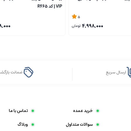
VIP | کد R465
5
8,000
4,998,000
تومان
ارسال سریع
ضمانت بازگش
خرید عمده
تماس با ما
سوالات متداول
وبلاگ