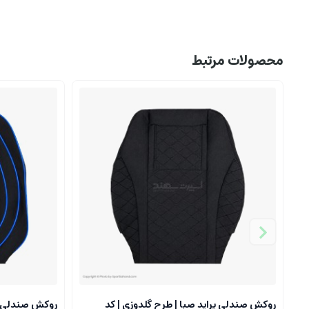
محصولات مرتبط
روکش صندلی پراید صبا | طرح گلدوزی | کد