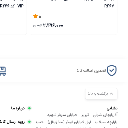
R467
VIP | کد R466
5
2,496,000
تومان
تضمین اصالت کالا
برگشت به بالا
نشانی
درباره ما
آذربایجان شرقی - تبریز - خیابان سرباز شهید -
رویه ارسال کالا
بازارچه سیلاب - اول خیابان ابوذر (ملا زینال) - جنب