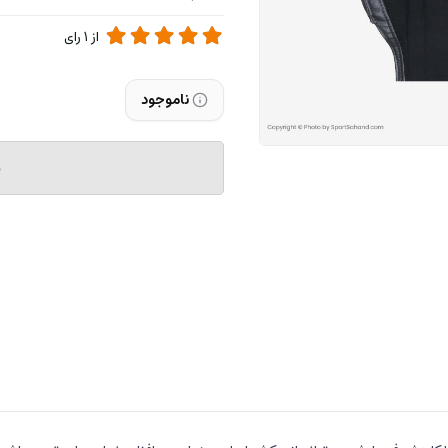
از
1
رای
ناموجود
م