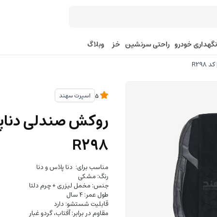
نگهداری خودرو
راحتی سرنشین
خز
وبلاگ
R29
اسپرت سهند
5
روکش صندلی دناپل
R298
مناسب برای: دنا پلاس و دنا
رنگ: مشکی
جنس: مخمل لیزری + چرم دلتا
طول عمر: 4 سال
قابلیت شستشو: دارد
مقاوم در برابر: آفتاب، گردو غبار