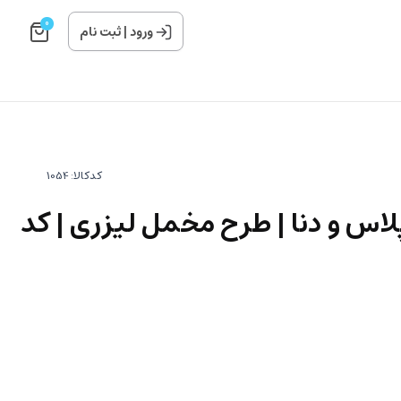
0
ورود
|
ثبت نام
کدکالا:
اس و دنا | طرح مخمل لیزری | کد