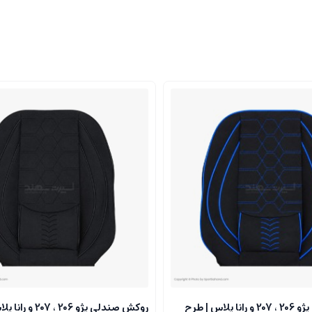
روکش صندلی پژو 206 ، 207 و رانا پلاس | طرح
روکش صندلی پژو 206 ، 