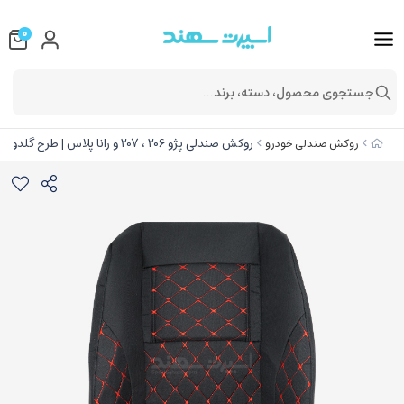
0
جستجوی محصول، دسته، برند...
روکش صندلی پژو 206 ، 207 و رانا پلاس | طرح گلدوزی | کد R288
روکش صندلی خودرو