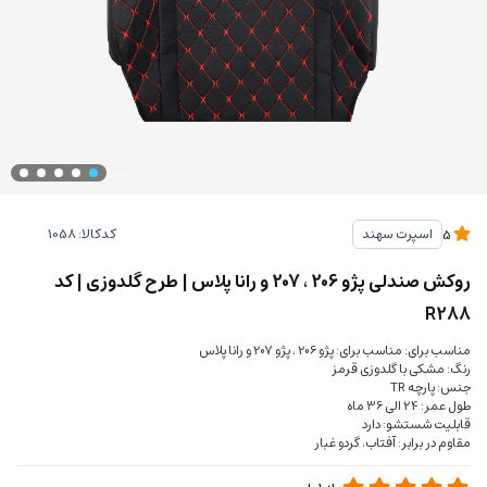
کدکالا:
اسپرت سهند
5
روکش صندلی پژو 206 ، 207 و رانا پلاس | طرح گلدوزی | کد
R288
مناسب برای: مناسب برای: پژو 206 ، پژو 207 و رانا پلاس
رنگ: مشکی با گلدوزی قرمز
جنس: پارچه TR
طول عمر: 24 الی 36 ماه
قابلیت شستشو: دارد
مقاوم در برابر: آفتاب، گردو غبار