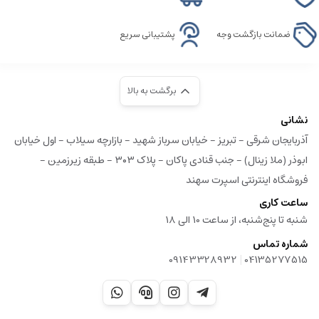
ضمانت بازگشت وجه
پشتیبانی سریع
برگشت به بالا
نشانی
آذربایجان شرقی - تبریز - خیابان سرباز شهید - بازارچه سیلاب - اول خیابان
ابوذر (ملا زینال) - جنب قنادی پاکان - پلاک ۳۰۳ - طبقه زیرزمین -
فروشگاه اینترنتی اسپرت سهند
ساعت کاری
شنبه تا پنج‌شنبه، از ساعت 10 الی 18
شماره تماس
|
09143328932
04135277515