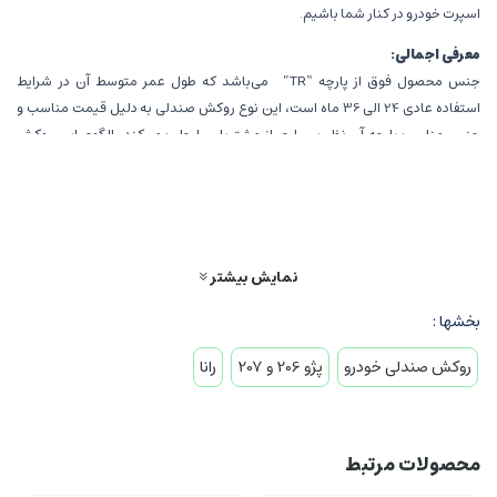
اسپرت خودرو در کنار شما باشیم.
معرفی اجمالی:
جنس محصول فوق از پارچه “TR” می‌باشد که طول عمر متوسط آن در شرایط
استفاده عادی 24 الی 36 ماه است، این نوع روکش صندلی به دلیل قیمت مناسب و
جنس مناسب پارچه آن نظر بسیاری از مشتریان را جلب می‌کند، الگوی این روکش
صندلی متناسب با فریم صندلی خودروهای اشاره شده در توضیحات می‌باشد. این
روکش صندلی ساخت تولیدی سهند تبریز می‌باشند و تمامی اجناس استفاده شده در
این نوع روکش کاملاً ایرانی می‌باشد. در قسمت پشت صندلی‌های جلو این محصول از
یک جیب برای استفاده سرنشینان خودرو تعبیه شده است که مقاومت قابل قبولی
دارد، در این نوع روکش صندلی از نخ، کش، قیطان و دیگر اجرای با کیفیت استفاده
نمایش بیشتر
شده است تا عمر این محصول افزایش یابد، در این نوع روکش صندلی از پارچه‌های
بخشها :
سنگین و ابر ضخیم استفاده شده است تا جنس مذکور طول عمر بالایی داشته باشد و
جلوه‌ی زیباتری بر روی صندلی خودرو شما ایجاد کند.
روکش صندلی خودرو
پژو 206 و 207
رانا
مقاومت در برابر عوامل محیطی:
این نوع روکش مقاومت خوبی در مقابل آفتاب، گرد و غبار، لکه پذیری و … نشان داده و
می‌تواند صندلی‌های خودرو شما را از آسیب‌های عوامل محیطی حفظ نماید.
محصولات مرتبط
قابلیت شستشو: