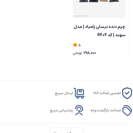
چرم دنده نیسان زامیاد | مدل
سهند | کد R404
5
198,000
تومان
تضمین اصالت کالا
ارسال سریع
ضمانت بازگشت وجه
پشتیبانی سریع