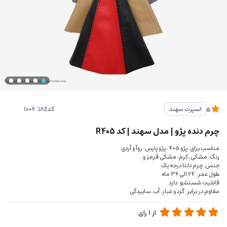
کدکالا:
اسپرت سهند
5
چرم دنده پژو | مدل سهند | کد R405
مناسب برای: پژو 405 ، پژو پارس، روآ و آردی
رنگ: مشکی، کرم، مشکی قرمز و...
جنس: چرم دلتا درجه یک
طول عمر: 24 الی 36 ماه
قابلیت شستشو: دارد
مقاوم در برابر: گرد و غبار، آب، ساییدگی
از
1
رای