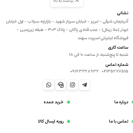
برگشت به بالا
نشانی
آذربایجان شرقی - تبریز - خیابان سرباز شهید - بازارچه سیلاب - اول خیابان
ابوذر (ملا زینال) - جنب قنادی پاکان - پلاک ۳۰۳ - طبقه زیرزمین -
فروشگاه اینترنتی اسپرت سهند
ساعت کاری
شنبه تا پنج‌شنبه، از ساعت 10 الی 18
شماره تماس
|
09143328932
04135277515
درباره ما
خرید عمده
تماس با ما
رویه ارسال کالا