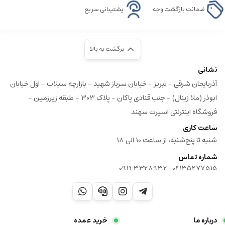
ضمانت بازگشت وجه
پشتیبانی سریع
برگشت به بالا
نشانی
آذربایجان شرقی - تبریز - خیابان سرباز شهید - بازارچه سیلاب - اول خیابان
ابوذر (ملا زینال) - جنب قنادی پاکان - پلاک ۳۰۳ - طبقه زیرزمین -
فروشگاه اینترنتی اسپرت سهند
ساعت کاری
شنبه تا پنج‌شنبه، از ساعت 10 الی 18
شماره تماس
|
09143328932
04135277515
درباره ما
خرید عمده