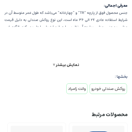
معرفی اجمالی:
جنس محصول فوق از پارچه “TR” و “چهارخانه” می‌باشد که طول عمر متوسط آن در
شرایط استفاده عادی 24 الی 36 ماه است، این نوع روکش صندلی به دلیل قیمت
مناسب و جنس مناسب پارچه آن نظر بسیاری از مشتریان را جلب می‌کند، الگوی این
روکش صندلی متناسب با فریم صندلی خودروهای اشاره شده در توضیحات می‌باشد.
این روکش صندلی ساخت تولیدی سهند تبریز می‌باشند و تمامی اجناس استفاده
شده در این نوع روکش کاملاً ایرانی می‌باشد. در قسمت پشت صندلی‌های جلو این
محصول از یک جیب برای استفاده سرنشینان خودرو تعبیه شده است که مقاومت
قابل قبولی دارد، در این نوع روکش صندلی از نخ، کش، قیطان و دیگر اجرای با کیفیت
نمایش بیشتر
استفاده شده است تا عمر این محصول افزایش یابد، در این نوع روکش صندلی از
بخشها :
پارچه‌های سنگین و ابر ضخیم استفاده شده است تا جنس مذکور طول عمر بالایی
داشته باشد و جلوه‌ی زیباتری بر روی صندلی خودرو شما ایجاد کند.
روکش صندلی خودرو
وانت زامیاد
مقاومت در برابر عوامل محیطی:
این نوع روکش مقاومت خوبی در مقابل آفتاب، گرد و غبار، لکه پذیری و … نشان داده و
می‌تواند صندلی‌های خودرو شما را از آسیب‌های عوامل محیطی حفظ نماید.
محصولات مرتبط
قابلیت شستشو:
این نوع روکش صندلی قابلیت شستشو نیز دارد اما باید توجه داشت که در شستشوی