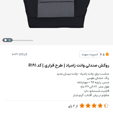
کدکالا:
اسپرت سهند
4.5
روکش صندلی وانت زامیاد | طرح فراری | کد R191
مناسب برای: وانت زامیاد - وانت نیسان جدید
رنگ: مشکی طوسی
جنس: پارچه TR + چهارخانه
طول عمر: 24 الی 36 ماه
قابلیت شستشو: دارد
مقاوم در برابر: آفتاب، گردو غبار
از
2
رای