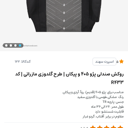
کدکالا:
اسپرت سهند
5
روکش صندلی پژو 405 و پیکان | طرح گلدوزی مازراتی | کد
R433
مناسب برای: پژو 405 (قدیم)، روآ، آردی و پیکان
رنگ: مشکی طوسی با گلدوزی سفید
جنس: پارچه TR
طول عمر: 24 الی 36 ماه
قابلیت شستشو: دارد
مقاوم در برابر: آفتاب، گردو غبار