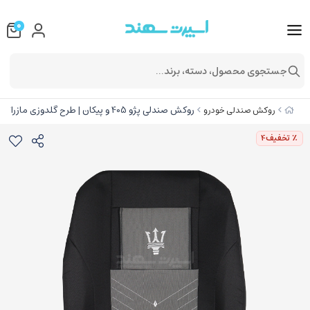
0
جستجوی محصول، دسته، برند...
روکش صندلی پژو 405 و پیکان | طرح گلدوزی مازراتی | کد R433
روکش صندلی خودرو
٪ تخفیف
4