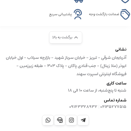
ضمانت بازگشت وجه
پشتیبانی سریع
برگشت به بالا
نشانی
آذربایجان شرقی - تبریز - خیابان سرباز شهید - بازارچه سیلاب - اول خیابان
ابوذر (ملا زینال) - جنب قنادی پاکان - پلاک ۳۰۳ - طبقه زیرزمین -
فروشگاه اینترنتی اسپرت سهند
ساعت کاری
شنبه تا پنج‌شنبه، از ساعت 10 الی 18
شماره تماس
|
09143328932
04135277515