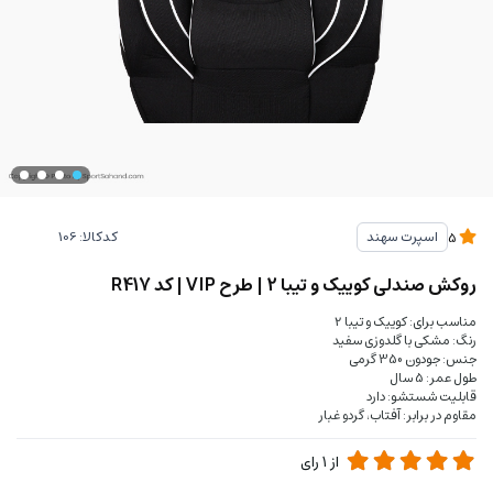
کدکالا:
اسپرت سهند
5
روکش صندلی کوییک و تیبا 2 | طرح VIP | کد R417
مناسب برای: کوییک و تیبا 2
رنگ: مشکی با گلدوزی سفید
جنس: جودون 350 گرمی
طول عمر: 5 سال
قابلیت شستشو: دارد
مقاوم در برابر: آفتاب، گردو غبار
از
1
رای