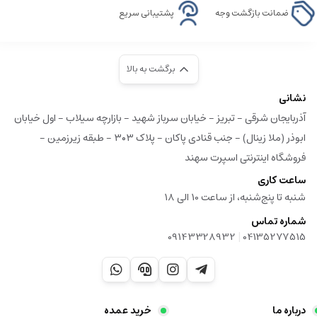
ضمانت بازگشت وجه
پشتیبانی سریع
برگشت به بالا
نشانی
آذربایجان شرقی - تبریز - خیابان سرباز شهید - بازارچه سیلاب - اول خیابان
ابوذر (ملا زینال) - جنب قنادی پاکان - پلاک ۳۰۳ - طبقه زیرزمین -
فروشگاه اینترنتی اسپرت سهند
ساعت کاری
شنبه تا پنج‌شنبه، از ساعت 10 الی 18
شماره تماس
|
09143328932
04135277515
درباره ما
خرید عمده