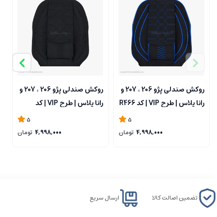
صرفه و عالی است
روکش صندلی پژو 206 ، 207 و
روکش صندلی پژو 206 ، 207 و
رانا پلاس | طرح VIP | کد R466
رانا پلاس | طرح VIP | کد
را
R465
5
5
4,998,000
تومان
4,998,000
تومان
تضمین اصالت کالا
ارسال سریع