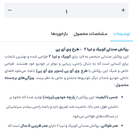
توضیحات
مشخصات محصول
بازخوردها
روکش صندلی کوییک و تیبا 2 - طرح وی آی پی
این روکش صندلی منحصر به فرد برای
کوییک و تیبا 2
طراحی شده و بهترین انتخاب
برای کسانی است که به دنبال راحتی، زیبایی و دوام در خودرو خود هستند. طراحی
خاص و شیک این روکش با
طرح وی آی پی (سوپر وی آی پی)
باعث می‌شود فضای
داخلی خودرو شما از دیگر خودروها متمایز و خاص به نظر برسد.
ویژگی‌های برجسته
محصول:
جنس با کیفیت:
این روکش از
پارچه جودون (برزنت)
تولید شده که علاوه بر
داشتن طول عمر بالا، خاصیت ضد تعریق دارد و باعث راحتی بیشتر سرنشینان
در مسافت‌های طولانی می‌شود.
عمر طولانی:
روکش صندلی کوییک و تیبا 2 دارای
عمر تقریبی 5 سال
است که